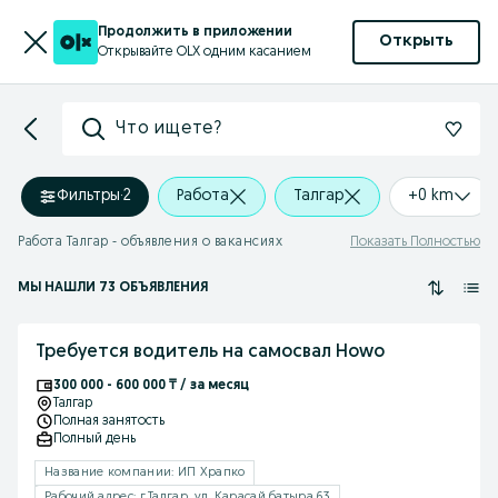
Продолжить в приложении
Открыть
Открывайте OLX одним касанием
Что ищете?
Фильтры
·
2
Работа
Талгар
+0 km
Работа Талгар - объявления о вакансиях
Показать Полностью
МЫ НАШЛИ 73 ОБЪЯВЛЕНИЯ
Требуется водитель на самосвал Howo
300 000 - 600 000 ₸ / за месяц
Талгар
Полная занятость
Полный день
Название компании: ИП Храпко
Рабочий адрес: г.Талгар, ул. Карасай батыра 63