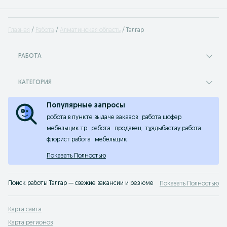
Главная
Работа
Алматинская область
Талгар
РАБОТА
КАТЕГОРИЯ
Популярные запросы
робота в пункте выдаче заказов
работа шофер
мебельщик тр
работа
продавец
тұздыбастау работа
флорист работа
мебельщик
Показать Полностью
Поиск работы Талгар — свежие вакансии и резюме на OLX.kz. Множество вар
Показать Полностью
Карта сайта
Карта регионов