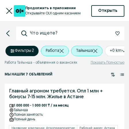
Продолжить в приложении
Открыть
Открывайте OLX одним касанием
Что ищете?
Фильтры
·
2
Работа
Тайынша
+0 km
Работа Тайынша - объявления о вакансиях
Показать Полностью
МЫ НАШЛИ 7 ОБЪЯВЛЕНИЙ
Главный агроном требуется. Опл 1 млн +
бонусы 7-15 млн. Жилье в Астане
1 000 000 - 1 000 001 ₸ / за месяц
Тайынша
Полная занятость
Полный день
Название компании: Агропредприятие
Рабочий адрес: Астана