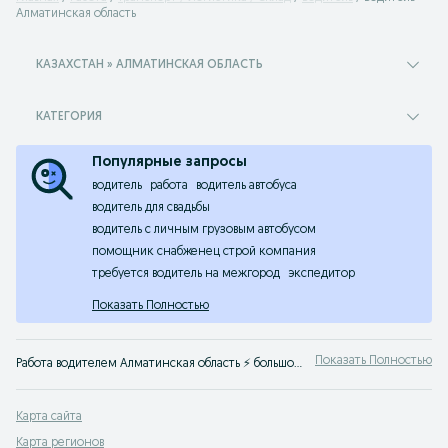
Алматинская область
КАЗАХСТАН » АЛМАТИНСКАЯ ОБЛАСТЬ
КАТЕГОРИЯ
Популярные запросы
водитель
работа
водитель автобуса
водитель для свадьбы
водитель с личным грузовым автобусом
помощник снабженец строй компания
требуется водитель на межгород
экспедитор
Показать Полностью
Показать Полностью
Работа водителем Алматинская область ⚡ большой выбор вакансий водителей ✔️ прямые работодатели ⭐ Быстро найти работу водителем на ☛ OLX.kz Алматинская область
Карта сайта
Карта регионов