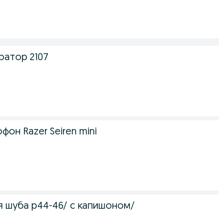
атор 2107
он Razer Seiren mini
я шуба р44-46/ с капишоном/