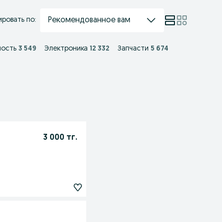
Рекомендованное вам
ровать по:
ость
3 549
Электроника
12 332
Запчасти
5 674
3 000 тг.