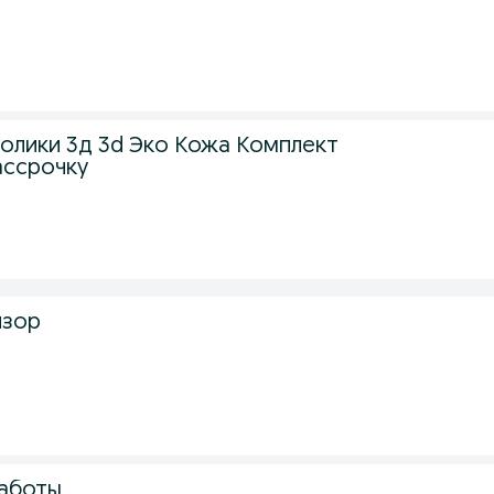
Полики 3д 3d Эко Кожа Комплект
ассрочку
изор
работы