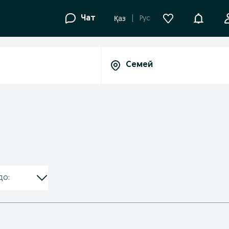
Уведомле
Чат
Рус
Қаз