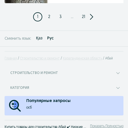
1
2
3
...
21
Қаз
Рус
Сменить язык:
Главная
Строительство и ремонт
Карагандинская область
Абай
СТРОИТЕЛЬСТВО И РЕМОНТ
КАТЕГОРИЯ
Популярные запросы
осб
Показать Полностью
Купить товары для строительства Абай ✔️ Низкие цены на товары для ремонта ⚡ Выбирайте все для строительства дешевле на OLX.kz!