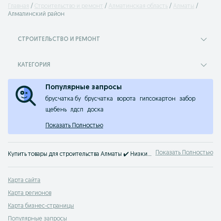
Главная
Строительство и ремонт
Алматинская область
Алматы
Алмалинский район
СТРОИТЕЛЬСТВО И РЕМОНТ
КАТЕГОРИЯ
Популярные запросы
брусчатка бу
брусчатка
ворота
гипсокартон
забор
щебень
лдсп
доска
Показать Полностью
Показать Полностью
Купить товары для строительства Алматы ✔️ Низкие цены на товары для ремонта ⚡ Выбирайте все для строительства дешевле на OLX.kz!
Карта сайта
Карта регионов
Карта бизнес-страницы
Популярные запросы