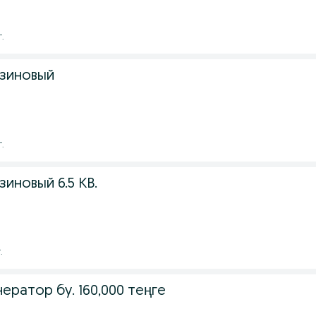
г.
зиновый
г.
иновый 6.5 КВ.
.
ератор бу. 160,000 теңге