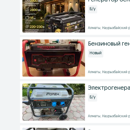
Генератор бенз
Б/у
Алматы, Наурызбайский ра
Бензиновый г
Новый
Алматы, Наурызбайский ра
Электрогенер
Б/у
Алматы, Наурызбайский рай