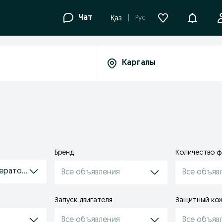
Уведомле
Чат
Рус
Қаз
Бренд
Количество ф
нераторы
Все объявления
Все объяв
Запуск двигателя
Защитный ко
Все объявления
Все объяв