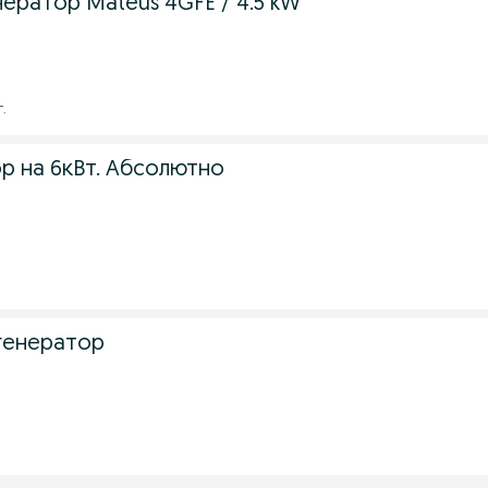
ератор Mateus 4GFE / 4.5 kW
г.
р на 6кВт. Абсолютно
генератор