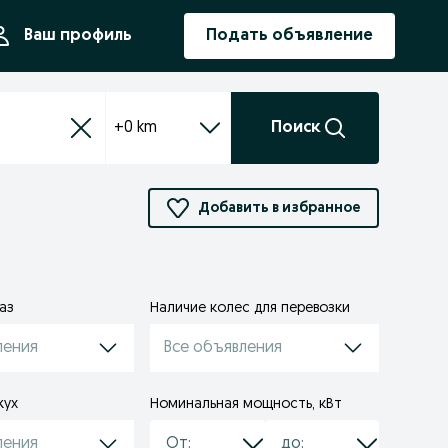
ния
Ваш профиль
Подать объявление
+0 km
Поиск
Добавить в избранное
аз
Наличие колес для перевозки
ления
Все объявления
жух
Номинальная мощность, кВт
ления