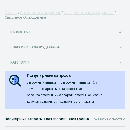
Главная
Строительство и ремонт
Инструменты и оборудование
Сварочное оборудование
КАЗАХСТАН
СВАРОЧНОЕ ОБОРУДОВАНИЕ
КАТЕГОРИЯ
Популярные запросы
сварочный аппарат
сварочный аппарат б у
кемпинг сварка
маска сварочная
ресанта сварочный аппарат
сварочная маска
держак сварочный
сварочные аппараты
Популярные запросы в категории "Электроинструменты":
Показать Полностью
циркулярная пила
,
шлифовальная машина для стен
,
шуруповерт crown
,
шлиф