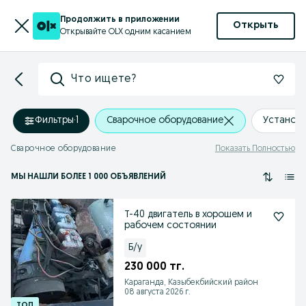
Продолжить в приложении
Открыть
Открывайте OLX одним касанием
Что ищете?
Фильтры
·
1
Сварочное оборудование
Установ
Сварочное оборудование
Показать Полностью
МЫ НАШЛИ
БОЛЕЕ
1 000 ОБЪЯВЛЕНИЙ
Т-40 двигатель в хорошем и
рабочем состоянии
Б/у
230 000 тг.
Караганда, Казыбекбийский район
08 августа 2026 г.