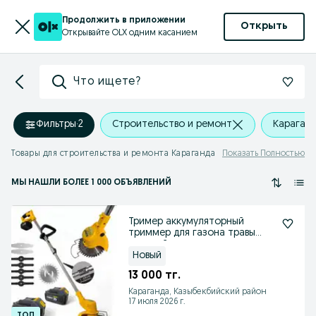
Продолжить в приложении
Открыть
Открывайте OLX одним касанием
Что ищете?
Фильтры
·
2
Строительство и ремонт
Караган
Товары для строительства и ремонта Караганда
Показать Полностью
МЫ НАШЛИ
БОЛЕЕ
1 000 ОБЪЯВЛЕНИЙ
Тример аккумуляторный
триммер для газона травы
садовый триммер косилка
Новый
13 000 тг.
Караганда, Казыбекбийский район
17 июля 2026 г.