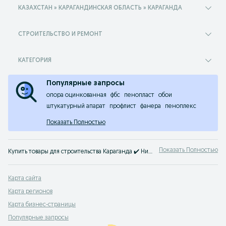
КАЗАХСТАН » КАРАГАНДИНСКАЯ ОБЛАСТЬ » КАРАГАНДА
СТРОИТЕЛЬСТВО И РЕМОНТ
КАТЕГОРИЯ
Популярные запросы
опора оцинкованная
фбс
пенопласт
обои
штукатурный апарат
профлист
фанера
пеноплекс
Показать Полностью
Показать Полностью
Купить товары для строительства Караганда ✔️ Низкие цены на товары для ремонта ⚡ Выбирайте все для строительства дешевле на OLX.kz!
Карта сайта
Карта регионов
Карта бизнес-страницы
Популярные запросы