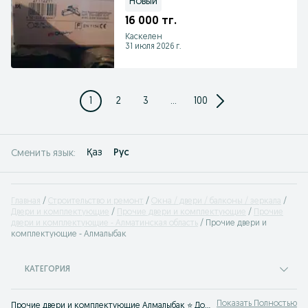
Новый
16 000 тг.
Каскелен
31 июля 2026 г.
1
2
3
...
100
Қаз
Рус
Сменить язык:
Главная
Строительство и ремонт
Окна / двери / балконы / зеркала
Двери и комплектующие
Прочие двери и комплектующие
Прочие
двери и комплектующие - Алматинская область
Прочие двери и
комплектующие - Алмалыбак
КАТЕГОРИЯ
Показать Полностью
Прочие двери и комплектующие Алмалыбак ⭐ Доступные цены ✅ Покупайте двери, запчасти и фурнитуру к ним по выгодной цене на OLX.kz!