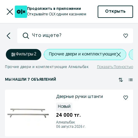
Продолжить в приложении
Открыть
Открывайте OLX одним касанием
Что ищете?
Фильтры
·
2
Прочие двери и комплектующие
А
Прочие двери и комплектующие Алмалыбак
Показать Полностью
МЫ НАШЛИ 7 ОБЪЯВЛЕНИЙ
Дверные ручки штанги
Новый
24 000 тг.
Алмалыбак
06 августа 2026 г.