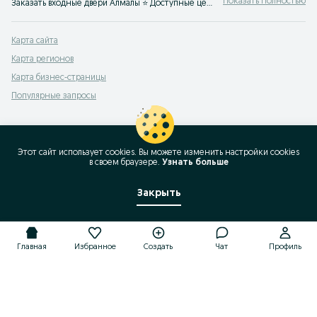
Показать Полностью
Заказать входные двери Алмалы ⭐ Доступные цены ✅ Большой выбор входных дверей ☝Купить входную дверь по выгодной цене на OLX.kz!
Карта сайта
Карта регионов
Карта бизнес-страницы
Популярные запросы
Этот сайт использует cookies. Вы можете изменить настройки cookies
в своeм браузере.
Узнать больше
Закрыть
Главная
Избранное
Создать
Чат
Профиль