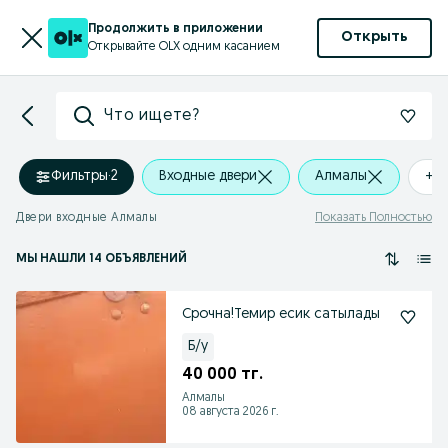
Продолжить в приложении
Открыть
Открывайте OLX одним касанием
Что ищете?
Фильтры
·
2
Входные двери
Алмалы
+0
Двери входные Алмалы
Показать Полностью
МЫ НАШЛИ 14 ОБЪЯВЛЕНИЙ
Срочна!Темир есик сатылады
Б/у
40 000 тг.
Алмалы
08 августа 2026 г.