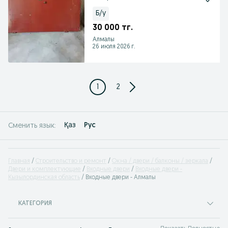
Б/у
30 000 тг.
Алмалы
26 июля 2026 г.
1
2
Қаз
Рус
Сменить язык:
Главная
Строительство и ремонт
Окна / двери / балконы / зеркала
Двери и комплектующие
Входные двери
Входные двери -
Кызылординская область
Входные двери - Алмалы
КАТЕГОРИЯ