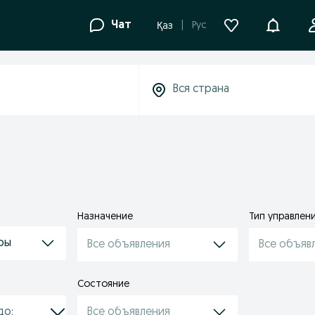
Уведомле
Чат
Рус
Қаз
Назначение
Тип управлен
ры
Все объявления
Все объяв
Состояние
Все объявления