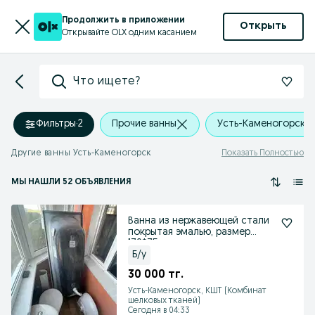
Продолжить в приложении
Открыть
Открывайте OLX одним касанием
Что ищете?
Фильтры
·
2
Прочие ванны
Усть-Каменогорск
Другие ванны Усть-Каменогорск
Показать Полностью
МЫ НАШЛИ 52 ОБЪЯВЛЕНИЯ
Ванна из нержавеющей стали
покрытая эмалью, размер
170*75
Б/у
30 000 тг.
Усть-Каменогорск, КШТ (Комбинат
шелковых тканей)
Сегодня в 04:33