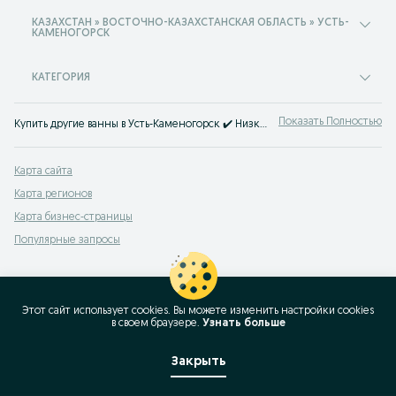
КАЗАХСТАН » ВОСТОЧНО-КАЗАХСТАНСКАЯ ОБЛАСТЬ » УСТЬ-
КАМЕНОГОРСК
КАТЕГОРИЯ
Показать Полностью
Купить другие ванны в Усть-Каменогорск ✔️ Низкие цены на разнообразные ванны ⚡ Покупай качественную ванну на OLX.kz.
Карта сайта
Карта регионов
Карта бизнес-страницы
Популярные запросы
Этот сайт использует cookies. Вы можете изменить настройки cookies
в своeм браузере.
Узнать больше
Закрыть