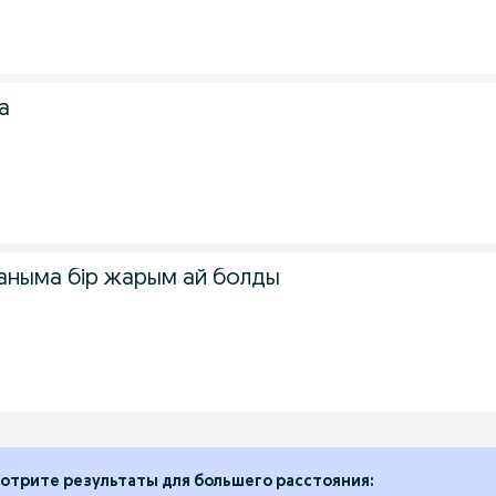
а
ғаныма бір жарым ай болды
отрите результаты для большего расстояния: