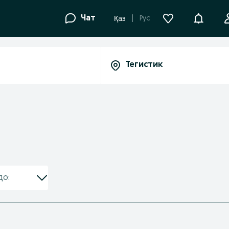
Уведомле
Чат
Рус
Қаз