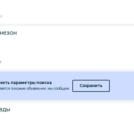
г.
незон
г.
нить параметры поиска
Сохранить
явятся похожие объявления, мы сообщим.
лады