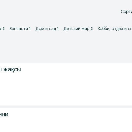
Сорти
а
2
Запчасти
1
Дом и сад
1
Детский мир
2
Хобби, отдых и с
ы жақсы
ини