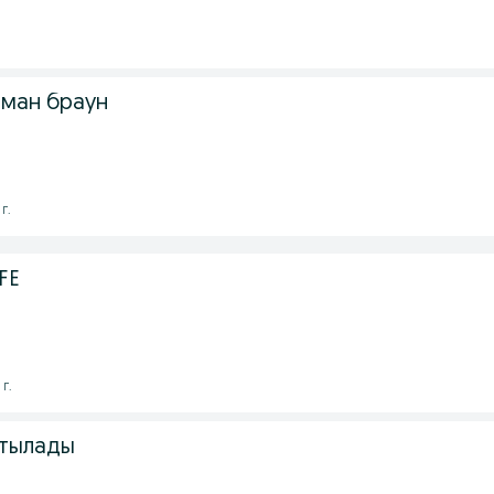
оман браун
г.
FE
 г.
атылады