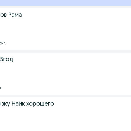
ов Рама
6 г.
.5год
г.
вку Найк хорошего