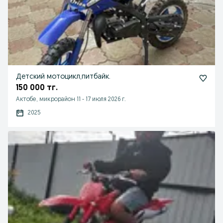
Детский мотоцикл,питбайк.
150 000 тг.
Актобе, микрорайон 11
-
17 июля 2026 г.
2025