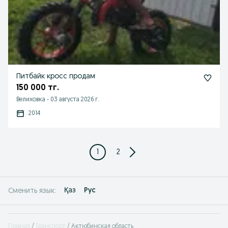
Питбайк кросс продам
150 000 тг.
Велиховка
-
03 августа 2026 г.
2014
1
2
Қаз
Рус
Сменить язык:
Главная
Транспорт
Актюбинская область