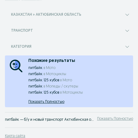
КАЗАХСТАН » АКТЮБИНСКАЯ ОБЛАСТЬ
ТРАНСПОРТ
КАТЕГОРИЯ
Похожие результаты
питбайк
в
Мото
питбайк
в
Мотоциклы
питбайк 125 кубов
в
Мото
питбайк
в
Мопеды / скутеры
питбайк 125 кубов
в
Мотоциклы
Показать Полностью
Показать Полностью
питбайк — б/у и новый транспорт Актюбинская область ✔️ Большой выбор и актуальные цены на любые виды транспорта ⭐ Продажа или покупка — легко и выгодно вместе с OLX.kz
Карта сайта