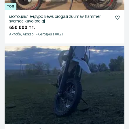
мотоцикл эндуро kews progasi zuumav hammer
sycmcc kayo brc qj
650 000 тг.
Актобе, Акжар 1
-
Сегодня в 00:21