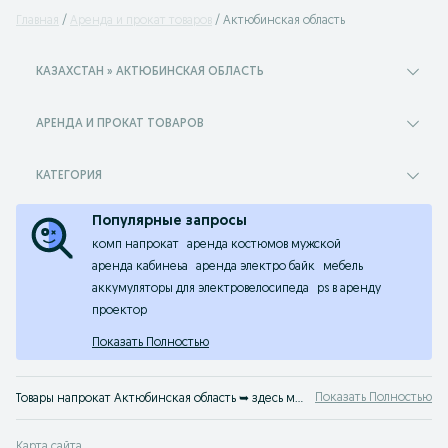
Главная
Аренда и прокат товаров
Актюбинская область
КАЗАХСТАН » АКТЮБИНСКАЯ ОБЛАСТЬ
АРЕНДА И ПРОКАТ ТОВАРОВ
КАТЕГОРИЯ
Популярные запросы
комп напрокат
аренда костюмов мужской
аренда кабинеьа
аренда электро байк
мебель
аккумуляторы для электровелосипеда
ps в аренду
проектор
Показать Полностью
Показать Полностью
Товары напрокат Актюбинская область ➥ здесь можно взять или сдать в аренду абсолютно любую вещь. Прокат: авто, спецтехники, инструментов и оборудования, товаров для мероприятий и многого другого. На OLX.kz Актюбинская область найдется все!
Карта сайта