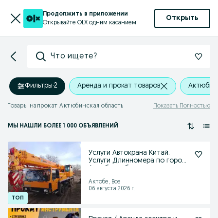
Продолжить в приложении
Открыть
Открывайте OLX одним касанием
Что ищете?
Фильтры
·
2
Аренда и прокат товаров
Актюбин
Товары напрокат Актюбинская область
Показать Полностью
МЫ НАШЛИ
БОЛЕЕ
1 000 ОБЪЯВЛЕНИЙ
Услуги Автокрана Китай.
Услуги Длинномера по городу
Актобе и области
Актобе, Все
06 августа 2026 г.