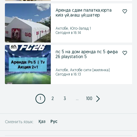
Аренда сдам палатка,юрта
киіз үй,ағаш үй,шатер
Актобе, Юго-Запад 1
Сегодня в 16:14
пс 5 на дом аренда пс 5 фифа
26 playstation 5
Актобе, Актобе сити (жилянка)
Сегодня в 16:13
1
2
3
...
100
Қаз
Рус
Сменить язык: