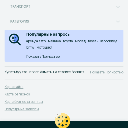
ТРАНСПОРТ
КАТЕГОРИЯ
Популярные запросы
аренда авто
машина
toyota
мопед
газель
велосипед
bmw
мотоцикл
Показать Полностью
Купить б/у транспорт Алматы на сервисе бесплатных объявлений OLX. Продажа и обмен любых видов транспорта, запчасти и транспортные услуги.
Показать Полностью
Карта сайта
Карта регионов
Карта бизнес-страницы
Популярные запросы