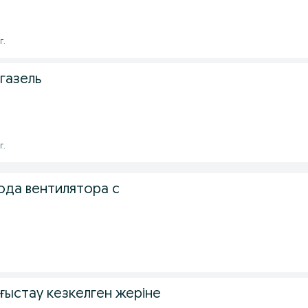
г.
газель
г.
ода вентилятора с
ғыстау кезкелген жеріне