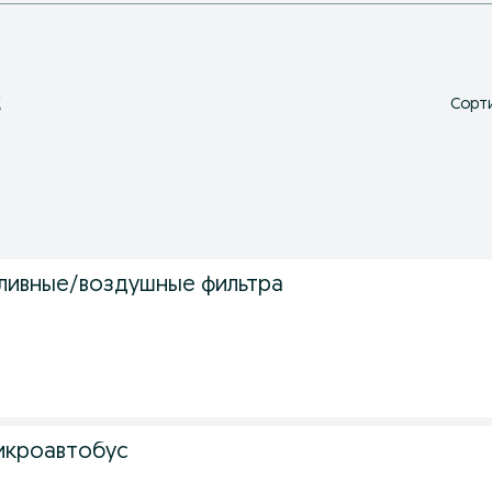
Сорти
ь
ливные/воздушные фильтра
микроавтобус