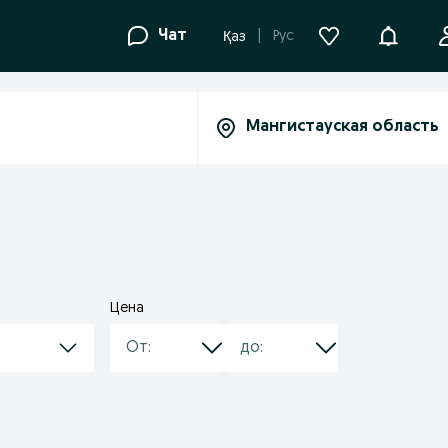
Уведомле
Чат
Рус
Қаз
Цена