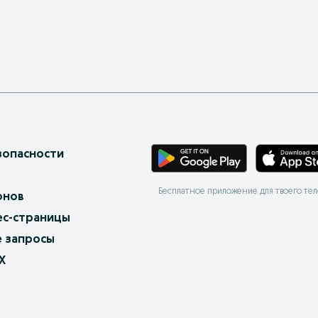
зопасности
Бесплатное приложение для твоего те
онов
ес-страницы
 запросы
X