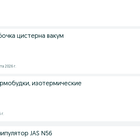
бочка цистерна вакум
та 2026 г.
ермобудки, изотермические
 г.
ипулятор JAS N56