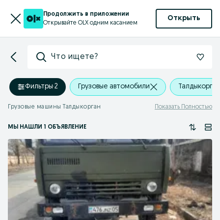
Продолжить в приложении
Открыть
Открывайте OLX одним касанием
Что ищете?
Фильтры
·
2
Грузовые автомобили
Талдыкорган
Грузовые машины Талдыкорган
Показать Полностью
МЫ НАШЛИ 1 ОБЪЯВЛЕНИЕ