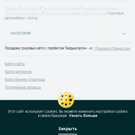
Главная
Транспорт
Грузовые автомобили
Грузовые автомобили -
Алматинская область
Грузовые автомобили - Талдыкорган
Грузовые
автомобили - Хутор
КАТЕГОРИЯ
Продажа грузовых авто с пробегом Талдыкорган - купить б/у грузовик на с
Показать Полностью
Карта сайта
Карта регионов
Карта бизнес-страницы
Популярные запросы
Этот сайт использует cookies. Вы можете изменить настройки cookies
в своeм браузере.
Узнать больше
Закрыть