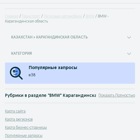
Главная
Транспорт
Легковые автомобили
BMW
BMW -
Карагандинская область
КАЗАХСТАН » КАРАГАНДИНСКАЯ ОБЛАСТЬ
КАТЕГОРИЯ
Популярные запросы
e38
Рубрики в разделе "BMW" Карагандинская область
Показать Полностью
02 (E10)
,
1 серия
,
3 серия
,
5 серия
,
6 серия
,
7 серия
,
8 серия
,
Gran Turismo
,
M1
Карта сайта
Продажа БМВ (BMW) Карагандинская область. Автомобили б/у на авторынке 
Карта регионов
Карта бизнес-страницы
Популярные запросы