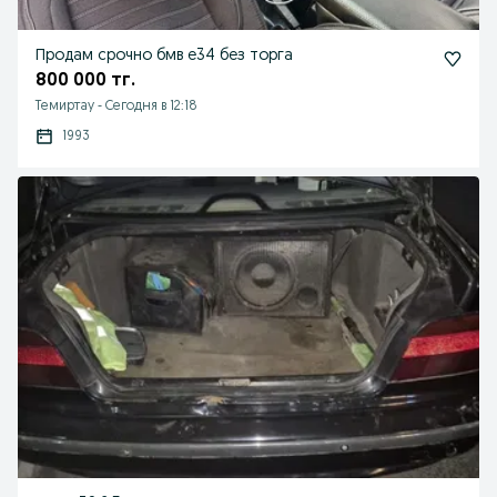
Продам срочно бмв е34 без торга
800 000 тг.
Темиртау
-
Сегодня в 12:18
1993