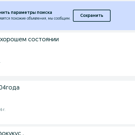
нить параметры поиска
Сохранить
явятся похожие объявления, мы сообщим.
 хорошем состоянии
.
04года
6 г.
окукус .