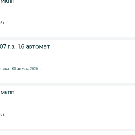
 мкпп
6 г.
07 г.в., 1.6 автомат
тека - 05 августа 2026 г.
 мкпп
6 г.