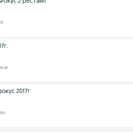
окус 2 рестайл
25
7г.
06:26
окус 2017г
6 г.