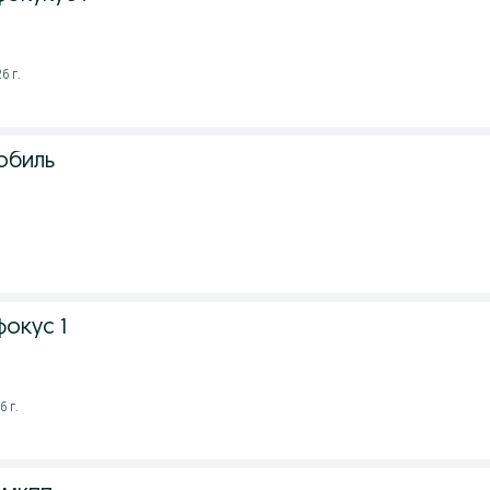
6 г.
обиль
окус 1
6 г.