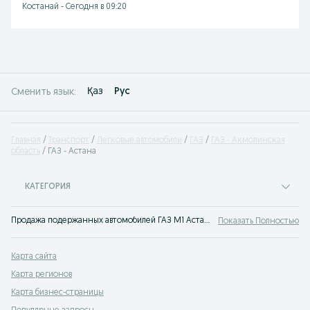
Костанай
-
Сегодня в 09:20
Қаз
Рус
Сменить язык:
Главная
Транспорт
Легковые автомобили
ГАЗ
ГАЗ - Акмолинская
область
ГАЗ - Астана
КАТЕГОРИЯ
Продажа подержанных автомобилей ГАЗ М1 Астана. На популярном сервисе объявлений OLX Астана вы легко сможете купить ГАЗ М1 или просто узнать цены на авто с пробегом. Твой автомобиль ждет тебя на OLX!
Показать Полностью
Карта сайта
Карта регионов
Карта бизнес-страницы