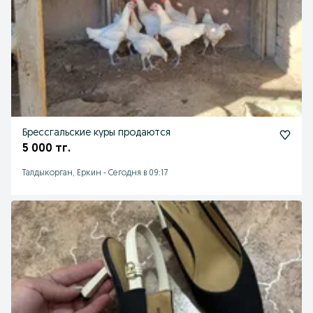
Брессгальские куры продаются
5 000 тг.
Талдыкорган, Еркин
-
Сегодня в 09:17