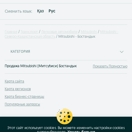
Қаз
Рус
Сменить язык:
Главная
Транспорт
Легковые автомобили
Mitsubishi
Mitsubishi -
Северо-Казахстанская область
Mitsubishi - Бостандык
КАТЕГОРИЯ
Продажа Mitsubishi (Митсубиси) Бостандык
Показать Полностью
Карта сайта
Карта регионов
Карта бизнес-страницы
Популярные запросы
Этот сайт использует cookies. Вы можете изменить настройки cookies