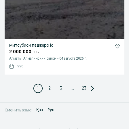
Митсубиси паджеро io
2 000 000 тг.
Алматы, Алмалинский район
-
04 августа 2026 г.
1998
1
2
3
...
23
Қаз
Рус
Сменить язык: