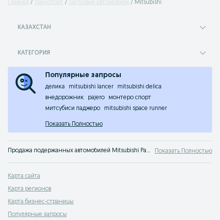
Главная
Транспорт
Легковые автомобили
Mitsubishi
КАЗАХСТАН
КАТЕГОРИЯ
Популярные запросы
делика
mitsubishi lancer
mitsubishi delica
внедорожник
pajero
монтеро спорт
митсубиси паджеро
mitsubishi space runner
Показать Полностью
Продажа подержанных автомобилей Mitsubishi Pajero. На популярном сервисе объявлений OLX Казахстан вы легко сможете купить Мицубиси Pajero или просто узнать цены на авто с пробегом. Твой автомобиль ждет тебя на OLX!
Показать Полностью
Карта сайта
Карта регионов
Карта бизнес-страницы
Популярные запросы