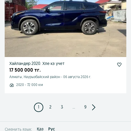
Хайландер 2020. Хле кз учет
17 500 000 тг.
Алматы, Наурызбайский район
-
06 августа 2026 г.
2020 - 72 000 км
1
2
3
...
9
Қаз
Рус
Сменить язык: