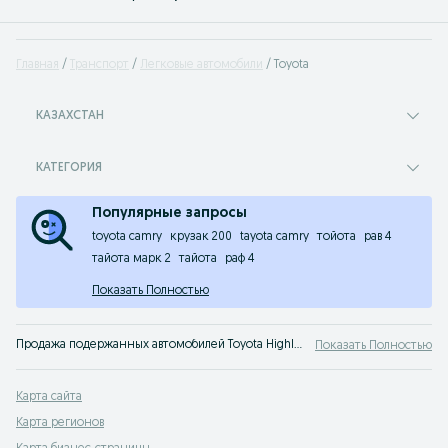
Главная
Транспорт
Легковые автомобили
Toyota
КАЗАХСТАН
КАТЕГОРИЯ
Популярные запросы
toyota camry
крузак 200
tayota camry
тойота
рав 4
тайота марк 2
тайота
раф 4
Показать Полностью
Продажа подержанных автомобилей Toyota Highlander. На популярном сервисе объявлений OLX Казахстан вы легко сможете купить Тойота Highlander или просто узнать цены на авто с пробегом. Твой автомобиль ждет тебя на OLX!
Показать Полностью
Карта сайта
Карта регионов