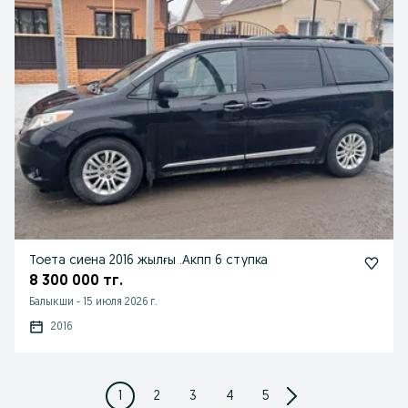
Тоета сиена 2016 жылғы .Акпп 6 ступка
8 300 000 тг.
Балыкши
-
15 июля 2026 г.
2016
1
2
3
4
5