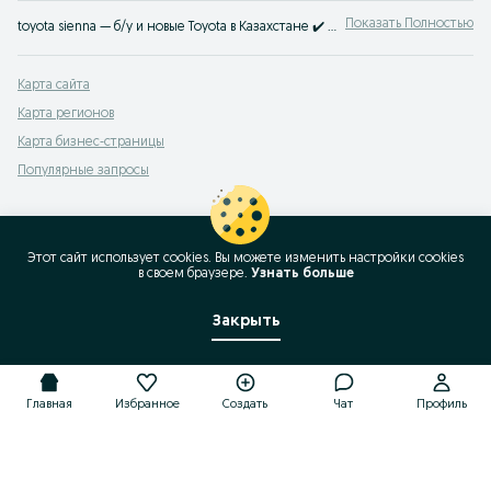
Показать Полностью
toyota sienna — б/у и новые Toyota в Казахстане ✔️ Легендарное качество и доступные цены на Тойота ⭐ Продажа/покупка авто — легко и быстро на OLX.kz
Карта сайта
Карта регионов
Карта бизнес-страницы
Популярные запросы
Этот сайт использует cookies. Вы можете изменить настройки cookies
в своeм браузере.
Узнать больше
Закрыть
Главная
Избранное
Создать
Чат
Профиль