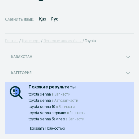
Қаз
Рус
Сменить язык:
Главная
Транспорт
Легковые автомобили
Toyota
КАЗАХСТАН
КАТЕГОРИЯ
Похожие результаты
toyota sienna
в
Запчасти
toyota sienna
в
Автозапчасти
toyota sienna 10
в
Запчасти
toyota sienna зеркало
в
Запчасти
toyota sienna бампер
в
Запчасти
Показать Полностью