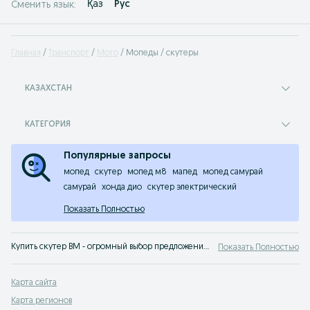
Қаз
Рус
Сменить язык:
Главная
Транспорт
Мото
Мопеды / скутеры
КАЗАХСТАН
КАТЕГОРИЯ
Популярные запросы
мопед
скутер
мопед м8
мапед
мопед самурай
самурай
хонда дио
скутер электрический
Показать Полностью
Купить скутер BM - огромный выбор предложений о продаже подержанных б/у мопедов и скутеров BM. Не откладывай - твой скутер ждет тебя на OLX Казахстан!
Показать Полностью
Карта сайта
Карта регионов