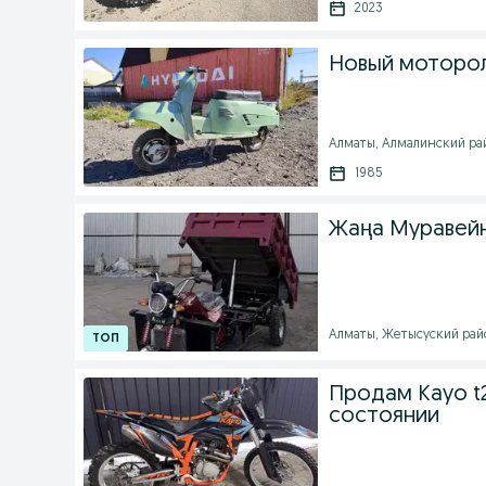
2023
Новый моторол
Алматы, Алмалинский райо
1985
Жаңа Муравей
Алматы, Жетысуский райо
Продам Kayo t
состоянии