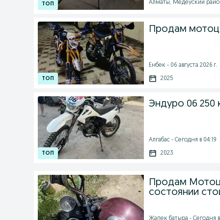
Алматы, Медеуский район 
Продам мотоц
Енбек - 06 августа 2026 г.
2025
Эндуро 06 250 
Алгабас - Сегодня в 04:19
2023
Продам Мотоци
состоянии сто
Жапек батыра - Сегодня в