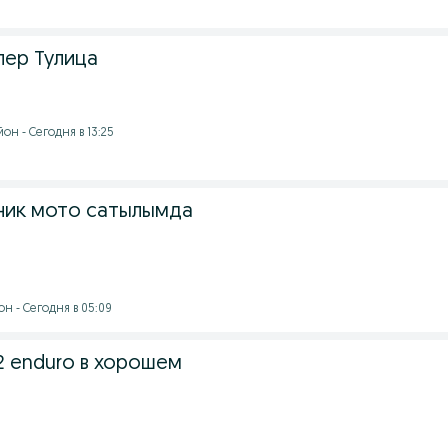
ер Тулица
н - Сегодня в 13:25
ник мото сатылымда
н - Сегодня в 05:09
2 enduro в хорошем