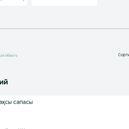
Сорти
ая область
ний
ақсы сапасы