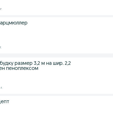
г.
варцмюллер
г.
дку размер 3,2 м на шир. 2,2
ен пеноплексом
г.
цепт