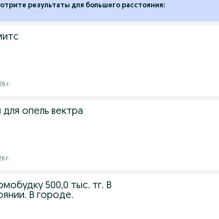
отрите результаты для большего расстояния:
митс
6 г.
 для опель вектра
6 г.
мобудку 500,0 тыс. тг. В
янии. В городе.