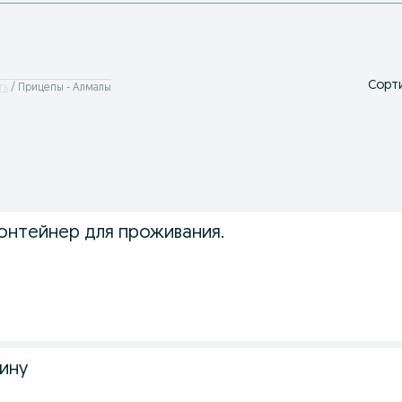
Сорти
ть
Прицепы - Алмалы
онтейнер для проживания.
.
ину