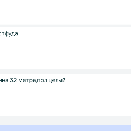
.
стфуда
ина 3.2 метра,пол целый