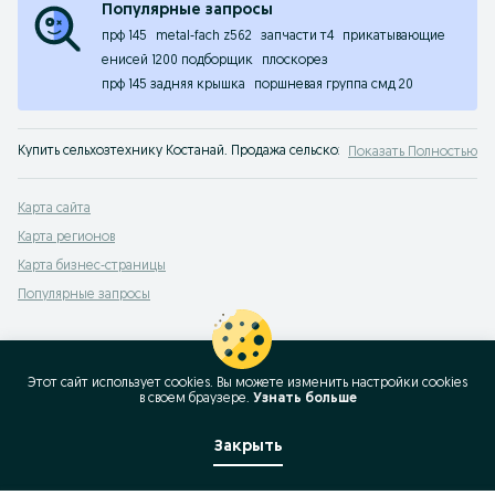
Популярные запросы
прф 145
metal-fach z562
запчасти т4
прикатывающие
енисей 1200 подборщик
плоскорез
прф 145 задняя крышка
поршневая группа смд 20
Купить сельхозтехнику Костанай. Продажа сельскохозяйственной техники бу
Показать Полностью
Карта сайта
Карта регионов
Карта бизнес-страницы
Популярные запросы
Этот сайт использует cookies. Вы можете изменить настройки cookies
в своeм браузере.
Узнать больше
Закрыть