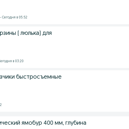
- Сегодня в 05:52
зины ( люлька) для
егодня в 03:20
рузчики быстросъемные
02
ческий ямобур 400 мм, глубина