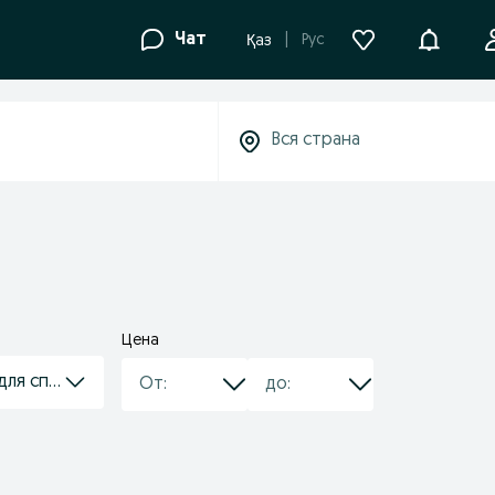
Уведомле
Чат
Рус
Қаз
Цена
для спецтехники