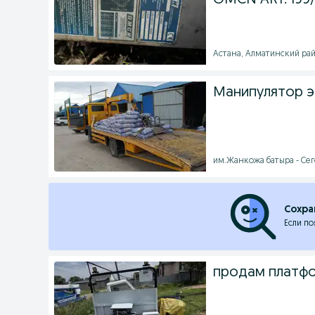
OMCN ART. 199/
Астана, Алматинский райо
Манипулятор э
им.Жанкожа батыра - Сего
Сохра
Если по
продам платфо