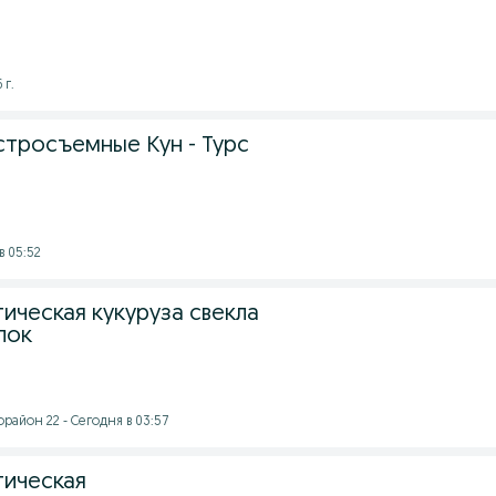
 г.
стросъемные Кун - Турс
в 05:52
ическая кукуруза свекла
пок
район 22 - Сегодня в 03:57
тическая