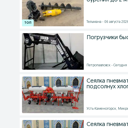
бурения до 2 м
Тельмана - 06 августа 2026
Погрузчики бы
Петропавловск - Сегодня 
Сеялка пневмат
подсолнух хло
Усть-Каменогорск, Микро
Сеялка пневма