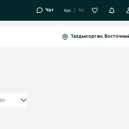
Уведомле
Чат
Рус
Қаз