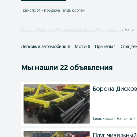
Транспорт - продажа Талдыкорган
Главная
Транспорт
Алматинская область
Талдыкорган
Восточ
Легковые автомобили
5
Мото
5
Прицепы
1
Спецте
Мы нашли 22 объявления
Борона Дисков
Талдыкорган, Восточный (9
Плуг чизельны