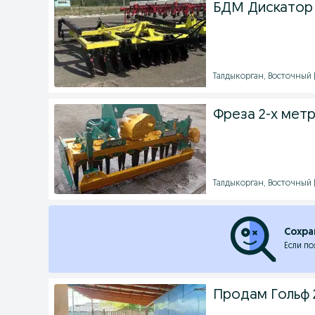
БДМ Дискатор 
Талдыкорган, Восточный (9
Фреза 2-х метр
Талдыкорган, Восточный (9
Сохра
Если по
Продам Гольф 