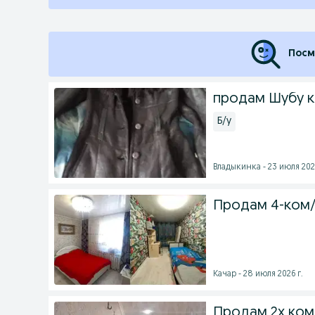
Посм
продам Шубу 
Б/у
Владыкинка - 23 июля 2026
Продам 4-ком/
Качар - 28 июля 2026 г.
Продам 2х ком