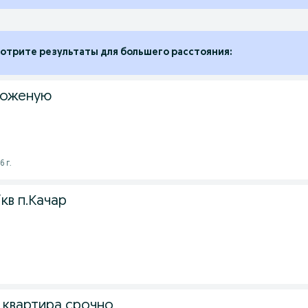
отрите результаты для большего расстояния:
коженую
 г.
кв п.Качар
 квартира срочно