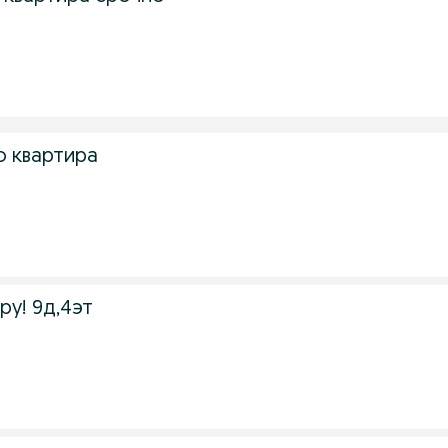
 квартира
у! 9д,4эт