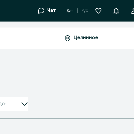
Уведомле
Чат
Рус
Қаз