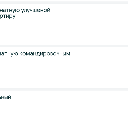
натную улучшеной
артиру
натную командировочным
ьный