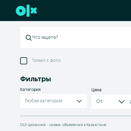
Перейти к нижнему колонтитулу
Только с фото
Фильтры
Категория
Цена
Любая категория
OLX Целинное - сервис объявлений в Казахстане