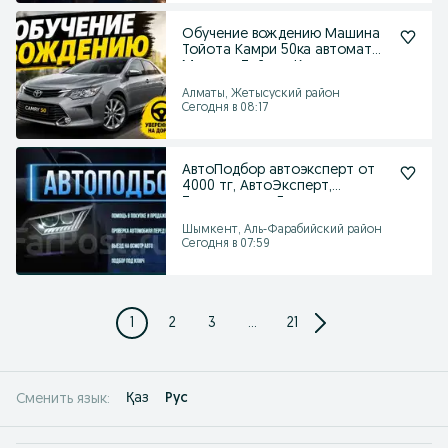
Обучение вождению Машина
Тойота Камри 50ка автомат
Машина Тойота Камр
Алматы, Жетысуский район
Сегодня в 08:17
АвтоПодбор автоэксперт от
4000 тг, АвтоЭксперт,
Толшинамер, Диагностик
Шымкент, Аль-Фарабийский район
Сегодня в 07:59
1
2
3
...
21
Қаз
Рус
Сменить язык: