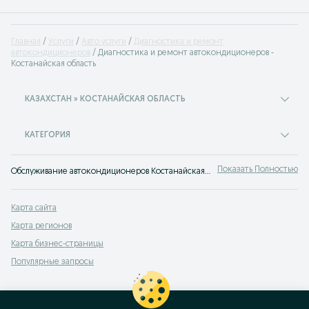
Главная
Услуги
Авто услуги
Диагностика и ремонт
автокондиционеров
Диагностика и ремонт автокондиционеров -
Костанайская область
КАЗАХСТАН » КОСТАНАЙСКАЯ ОБЛАСТЬ
КАТЕГОРИЯ
Показать Полностью
Обслуживание автокондиционеров Костанайская область ⭐ Диагностика, ремонт, заправка ✔️ Предложения по ремонту автокондиционеров от частных лиц и СТО на OLX.kz!
Карта сайта
Карта регионов
Карта бизнес-страницы
Популярные запросы