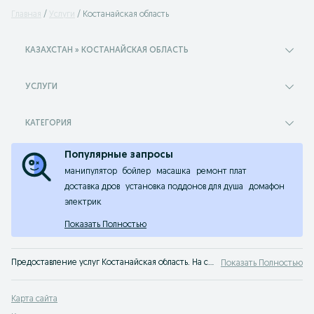
Главная
Услуги
Костанайская область
КАЗАХСТАН » КОСТАНАЙСКАЯ ОБЛАСТЬ
УСЛУГИ
КАТЕГОРИЯ
Популярные запросы
манипулятор
бойлер
масашка
ремонт плат
доставка дров
установка поддонов для душа
домафон
электрик
Показать Полностью
Предоставление услуг Костанайская область. На сервисе объявлений OLX Костанайская область легко и быстро можно найти или оказать услугу. Найдите лучшие предложения услуг на OLX!
Показать Полностью
Карта сайта