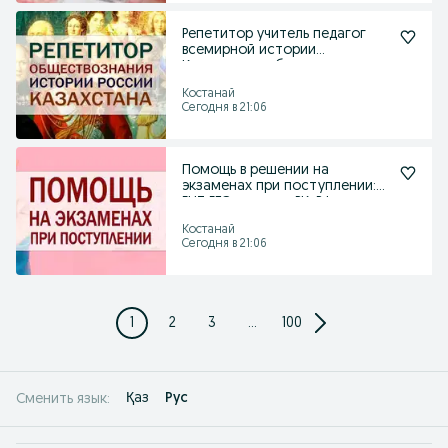
Репетитор учитель педагог
всемирной истории
Казахстана, обществознания
Костанай
Сегодня в 21:06
Помощь в решении на
экзаменах при поступлении:
ЕНТ ЕГЭ все вузы РК, РФ
Костанай
Сегодня в 21:06
1
2
3
...
100
Қаз
Рус
Сменить язык: