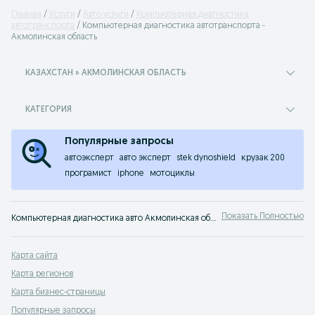
Главная
Услуги
Авто услуги
Компьютерная диагностика
автотранспорта
Компьютерная диагностика автотранспорта -
Акмолинская область
КАЗАХСТАН » АКМОЛИНСКАЯ ОБЛАСТЬ
КАТЕГОРИЯ
Популярные запросы
автоэксперт
авто эксперт
stek dynoshield
крузак 200
програмист
iphone
мотоциклы
Показать Полностью
Компьютерная диагностика авто Акмолинская область ⭐ Диагностика легковых и грузовых авто ✔️ Все предложения с ценами, адресами и телефонами на OLX.kz!
Карта сайта
Карта регионов
Карта бизнес-страницы
Популярные запросы