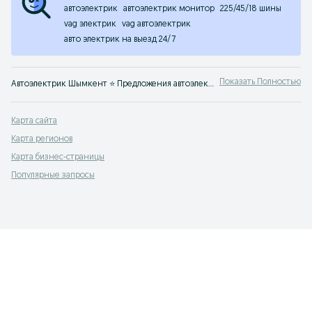
автоэлектрик
автоэлектрик монитор
225/45/18 шины
vag электрик
vag автоэлектрик
авто электрик на выезд 24/7
Показать Полностью
Автоэлектрик Шымкент ⭐ Предложения автоэлектриков с выездом, круглосуточно, без выходных ✔️ Расценки по ремонту электрики авто на OLX.kz!
Карта сайта
Карта регионов
Карта бизнес-страницы
Популярные запросы