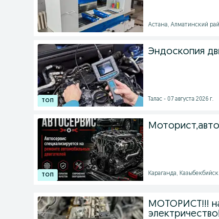
Астана, Алматинский райо
Эндоскопия дви
Талас - 07 августа 2026 г.
Моторист,авто
Караганда, Казыбекбийски
МОТОРИСТ!!! н
электричество