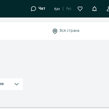
Уведомле
Чат
Рус
Қаз
ля