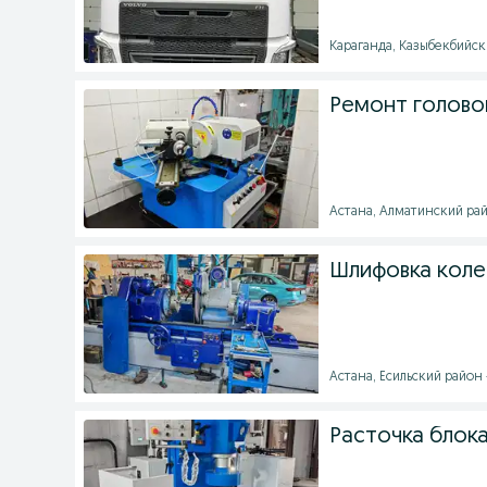
Караганда, Казыбекбийски
Ремонт голово
Астана, Алматинский райо
Шлифовка коле
Астана, Есильский район 
Расточка блока.