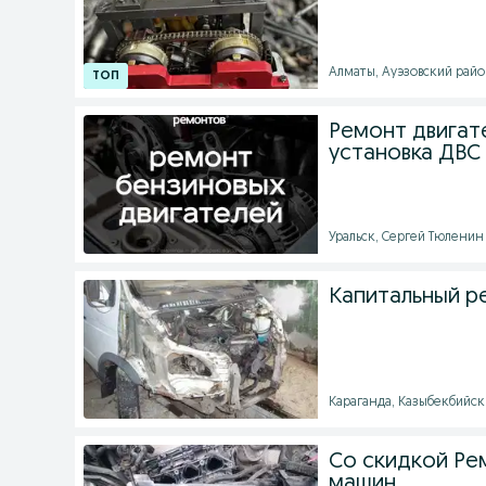
Алматы, Ауэзовский район
Ремонт двигате
установка ДВС 
Уральск, Сергей Тюленин 
Капитальный р
Караганда, Казыбекбийски
Со скидкой Ре
машин