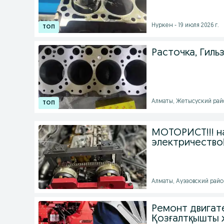
Нуркен - 19 июля 2026 г.
Расточка, Гиль
Алматы, Жетысуский район
МОТОРИСТ!!! н
электричество
Алматы, Ауэзовский район
Ремонт двигате
Қозғалтқышты 