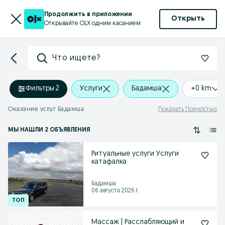
Продолжить в приложении
Открыть
Открывайте OLX одним касанием
Что ищете?
Фильтры
·
2
Услуги
Бадамша
+0 km
Оказание услуг Бадамша
Показать Полностью
МЫ НАШЛИ 2 ОБЪЯВЛЕНИЯ
Ритуальные услуги Услуги
катафалка
Бадамша
06 августа 2026 г.
Массаж | Расслабляющий и