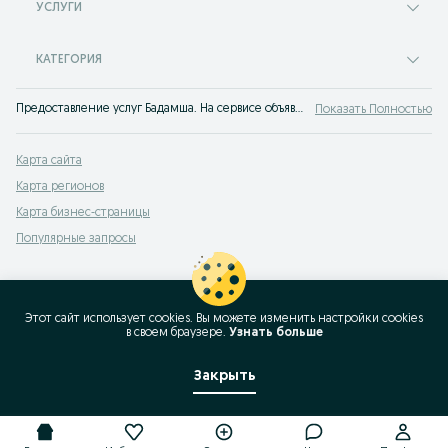
УСЛУГИ
КАТЕГОРИЯ
Предоставление услуг Бадамша. На сервисе объявлений OLX Бадамша легко и быстро можно найти или оказать услугу. Найдите лучшие предложения услуг на OLX!
Показать Полностью
Карта сайта
Карта регионов
Карта бизнес-страницы
Популярные запросы
Этот сайт использует cookies. Вы можете изменить настройки cookies
в своeм браузере.
Узнать больше
Закрыть