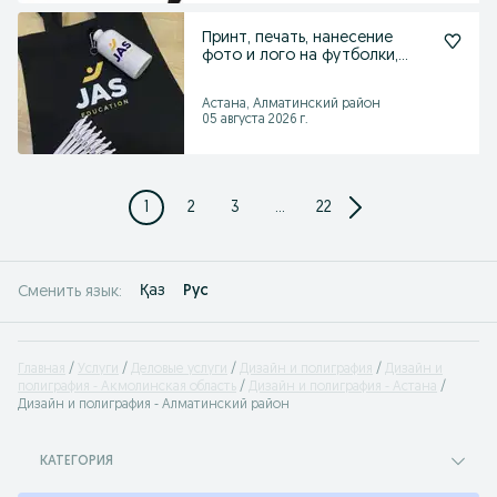
Принт, печать, нанесение
фото и лого на футболки,
свитшоты, шопперы
Астана, Алматинский район
05 августа 2026 г.
1
2
3
...
22
Қаз
Рус
Сменить язык:
Главная
Услуги
Деловые услуги
Дизайн и полиграфия
Дизайн и
полиграфия - Акмолинская область
Дизайн и полиграфия - Астана
Дизайн и полиграфия - Алматинский район
КАТЕГОРИЯ