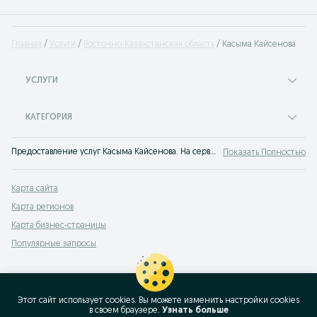
Главная
Услуги
Восточно-Казахстанская область
Касыма Кайсенова
УСЛУГИ
КАТЕГОРИЯ
Предоставление услуг Касыма Кайсенова. На сервисе объявлений OLX Касыма Кайсенова легко и быстро можно найти или оказать услугу. Найдите лучшие предложения услуг на OLX!
Показать Полностью
Карта сайта
Карта регионов
Карта бизнес-страницы
Популярные запросы
Этот сайт использует cookies. Вы можете изменить настройки cookies
в своeм браузере.
Узнать больше