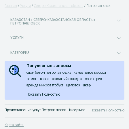
Главная
Услуги
Северо-Казахстанская область
Петропавловск
КАЗАХСТАН » СЕВЕРО-КАЗАХСТАНСКАЯ ОБЛАСТЬ »
ПЕТРОПАВЛОВСК
УСЛУГИ
КАТЕГОРИЯ
Популярные запросы
слон бетон петропавловска
камаз вывоз мусора
ремонт ворот
холодный склад
автоэлектрик
аренда микроавтобуса
щеповоз
шкаф
Показать Полностью
Предоставление услуг Петропавловск. На сервисе объявлений OLX Петропавловск легко и быстро можно найти или оказать услугу. Найдите лучшие предложения услуг на OLX!
Показать Полностью
Карта сайта