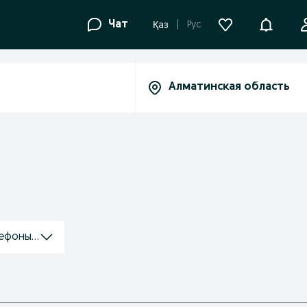
Уведомле
Чат
Рус
Қаз
ефоны / планшеты