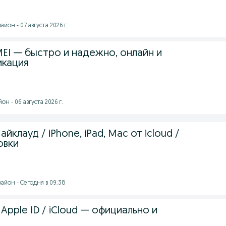
йон - 07 августа 2026 г.
EI — быстро и надежно, онлайн и
икация
н - 06 августа 2026 г.
йклауд / iPhone, iPad, Mac от icloud /
овки
айон - Сегодня в 09:38
Apple ID / iCloud — официально и