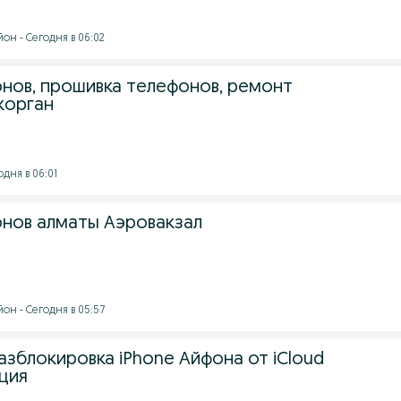
он - Сегодня в 06:02
нов, прошивка телефонов, ремонт
корган
одня в 06:01
нов алматы Аэровакзал
он - Сегодня в 05:57
зблокировка iPhone Айфона от iCloud
ация