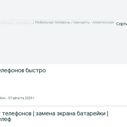
елефоны / планшеты
Мобильные телефоны / планшеты - Алматинская
Сорти
елефонов быстро
н - 07 августа 2026 г.
 телефонов | замена экрана батарейки |
елеф