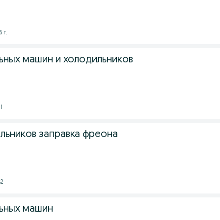
 г.
ьных машин и холодильников
1
льников заправка фреона
42
ьных машин