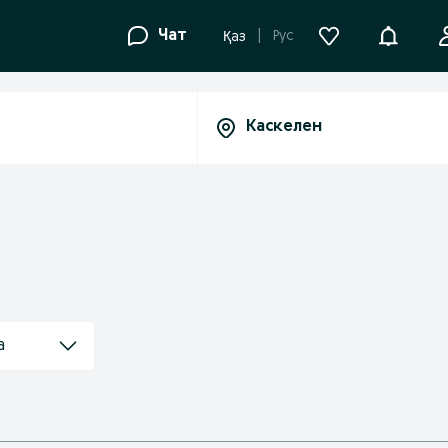
Уведомле
Чат
Рус
Қаз
а