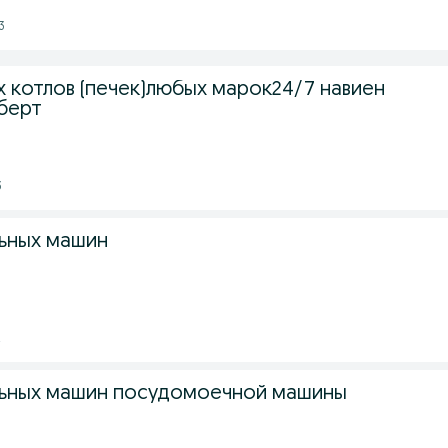
3
х котлов (печек)любых марок24/7 навиен
уберт
3
ьных машин
2
льных машин посудомоечной машины