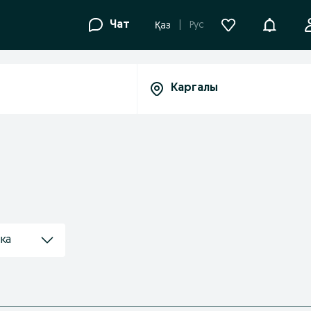
Уведомле
Чат
Рус
Қаз
ика