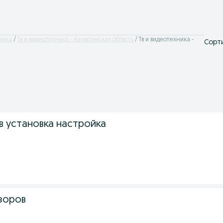
ника
Тв и видеотехника - Алматинская область
Тв и видеотехника -
Сорти
в установка настройка
зоров