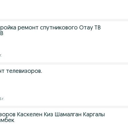
тройка ремонт спутникового Отау ТВ
ТВ
г.
т телевизоров.
 г.
зоров Каскелен Киз Шамалган Каргалы
ымбек