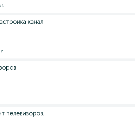
 г.
астроика канал
 г.
зоров
.
т телевизоров.