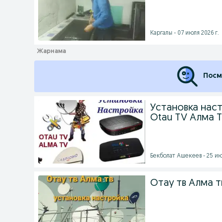
Каргалы - 07 июля 2026 г.
Посм
Установка нас
Otau TV Алма 
Бекболат Ашекеев - 25 ию
Отау тв Алма т