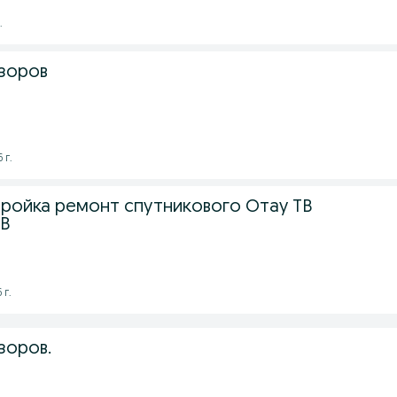
.
зоров
 г.
тройка ремонт спутникового Отау ТВ
ТВ
 г.
зоров.