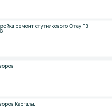
тройка ремонт спутникового Отау ТВ
ТВ
зоров
зоров Каргалы.