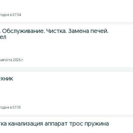
годня в 07:04
 Обслуживание. Чистка. Замена печей.
тел
августа 2026 г.
хник
годня в 07:19
тка канализация аппарат трос пружина