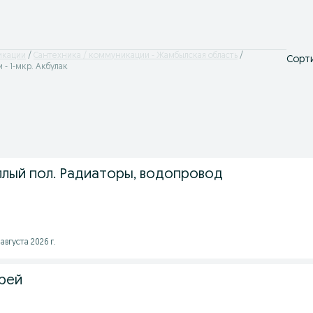
икации
Сантехника / коммуникации - Жамбылская область
Сорти
- 1-мкр. Акбулак
плый пол. Радиаторы, водопровод
августа 2026 г.
рей