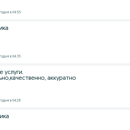
годня в 04:55
ика
годня в 04:35
 услуги.
но,качественно, аккуратно
годня в 04:28
ика