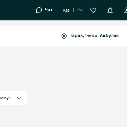
Уведомле
Чат
Рус
Қаз
оммуникации