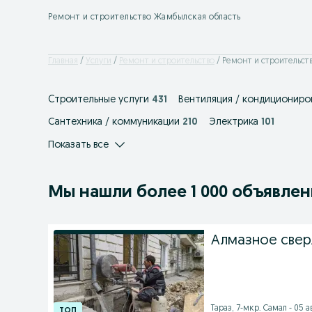
Ремонт и строительство Жамбылская область
Главная
Услуги
Ремонт и строительство
Ремонт и строительств
Cтроительные услуги
431
Вентиляция / кондициониро
Сантехника / коммуникации
210
Электрика
101
Показать все
Мы нашли
более
1 000 объявле
Алмазное свер
Тараз, 7-мкр. Самал - 05 а