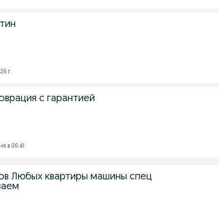
тин
26 г.
оврация с гарантией
ня в 06:41
ов Любых квартиры машины спец
ваем