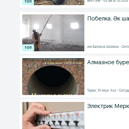
Бектобе - 05 августа 2026 
Побелка. Әк ш
им.Балуана Шолака - Сегод
Алмазное буре
Тараз, 10-мкр. Аса - Сегод
Электрик Мер