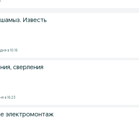
г.
ашамыз. Известь
ня в 10:16
ния, сверления
ня в 16:23
ке электромонтаж