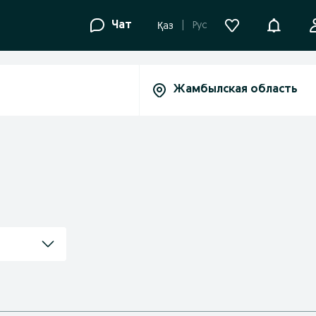
Уведомле
Чат
Рус
Қаз