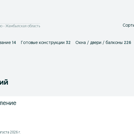
Сорти
о - Жамбылская область
вание
14
Готовые конструкции
32
Окна / двери / балконы
226
ний
ление
вгуста 2026 г.