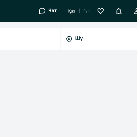
Уведомле
Чат
Рус
Қаз